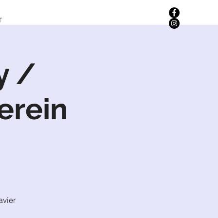
T
y /
erein
avier